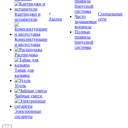
правила
бонусной
системы
Социальные
Картриджи и
Часто
Акции
сети
испарители
задаваемые
вопросы
Полные
правила
Комплектующие
бонусной
и аксессуары
системы
Распродажа
Табак для
кальяна
Уголь
Чайные смеси
Электронные
сигареты