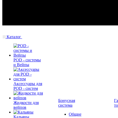
Каталог
POD - системы
и Вейпы
Аксессуары для
POD - систем
Бонусная
Г
Жидкости для
система
т
вейпов
Общие
Кальяны