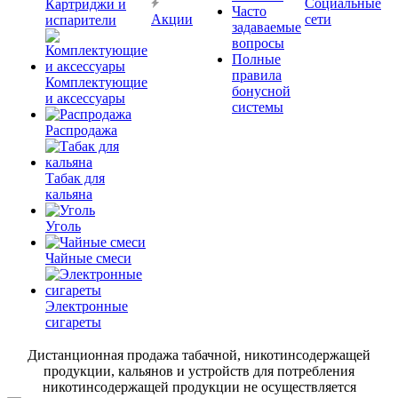
Социальные
Картриджи и
Часто
Акции
сети
испарители
задаваемые
вопросы
Полные
правила
Комплектующие
бонусной
и аксессуары
системы
Распродажа
Табак для
кальяна
Уголь
Чайные смеси
Электронные
сигареты
Дистанционная продажа табачной, никотинсодержащей
продукции, кальянов и устройств для потребления
никотинсодержащей продукции не осуществляется